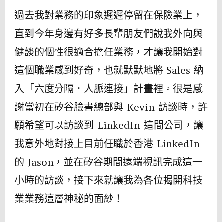
帶
過去我對業務的印象遲遲停留在保險業上，
回
直到今年身邊有好多長輩朋友們說我外向與
臺
健談的個性很適合擔任業務，才讓我開始對
灣〉
這個職業感到好奇，也就默默地將 Sales 納
中
入「六度分隔．人脈連接」計畫裡。很是感
謝當初在矽谷臉書總部與 Kevin 訪談時，許
願希望可以訪談到 LinkedIn 這間公司，讓
我意外地對接上目前任職於香港 LinkedIn
的 Jason，並在矽谷期間遠端視訊完成這一
小時的訪談，接下來就讓我為各位揭開科技
業業務這層神秘的面紗！