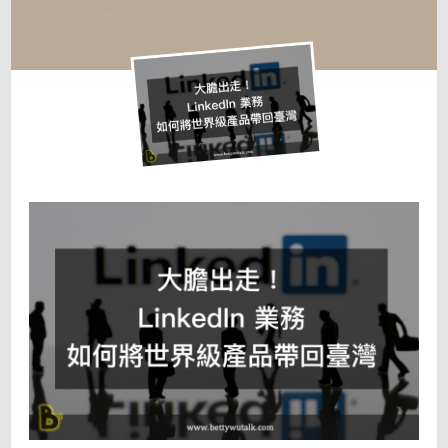
〈大
膽
出
走！
LinkedIn
業
務
如
何
將
世
界
級
產
品