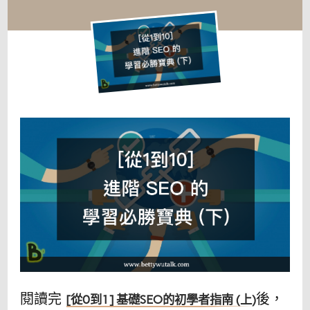
1
到
10]
進
階
SEO
的
學
習
必
勝
寶
典
(下)
閱讀完
後，
[從0到1] 基礎SEO的初學者指南 (上)