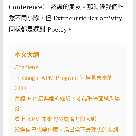
Conference） 認識的朋友。那時候我們雖
APM
然不同小隊，但 Extracurricular activity
實
習
同樣都是選到 Poetry。
生
的
本文大綱
職
涯
Charlene
對
〖 Google APM Program 〗培養未來的
話〉
CEO
中
有讓 HR 感興趣的經驗，才能取得面試入場
券
看上 APM 未來的發展潛力與人脈
知道自己想要什麼，活出當下最理想的狀態