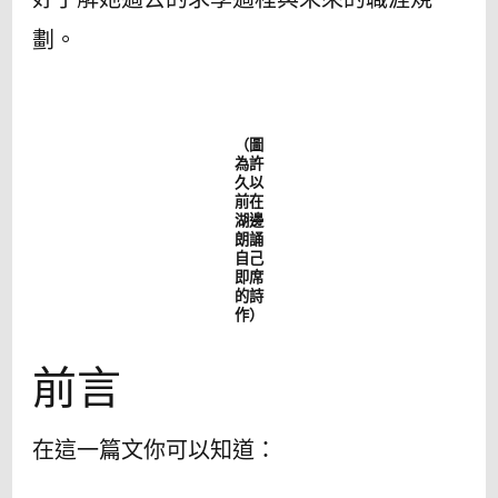
劃。
（圖
為許
久以
前在
湖邊
朗誦
自己
即席
的詩
作）
前言
在這一篇文你可以知道：