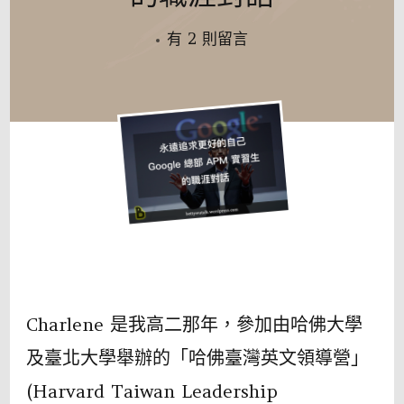
在
有 2 則留言
〈永
遠
追
求
更
好
的
自
己
－
Charlene 是我高二那年，參加由哈佛大學
Google
及臺北大學舉辦的「哈佛臺灣英文領導營」
總
(Harvard Taiwan Leadership
部