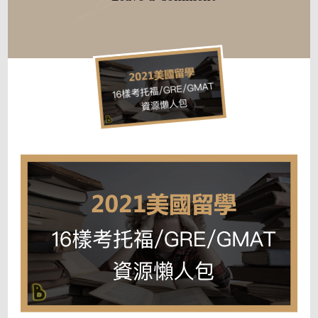
2021
美
國
留
學：
16
樣
考
托
福/GRE/GMAT
免
費
資
源