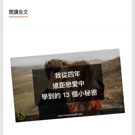
好
閱讀全文
用
的
語
音
平
台
Discord