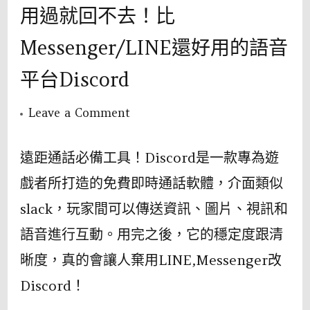
用過就回不去！比
Messenger/LINE還好用的語音
平台Discord
on
Leave a Comment
用
過
遠距通話必備工具！Discord是一款專為遊
就
戲者所打造的免費即時通話軟體，介面類似
回
slack，玩家間可以傳送資訊、圖片、視訊和
不
語音進行互動。用完之後，它的穩定度跟清
去！
晰度，真的會讓人棄用LINE,Messenger改
比
Messenger/LINE
Discord！
還