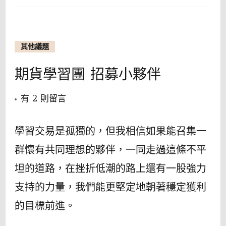
通，
菜
鳥
其他議題
新
手
期貨學習團 招募小夥伴
趕
快
在
有 2 則留言
存
〈期
起
貨
學習交易是孤獨的，但我相信如果能召集一
來！
學
群懷有共同理想的夥伴，一同走過這條不平
習
坦的道路，在挫折低潮的路上還有一股強力
團
支持的力量，我們能更堅定地朝著穩定獲利
招
的目標前進。
募
小