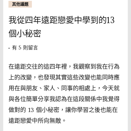
其他議題
我從四年遠距戀愛中學到的13
個小秘密
在
有 5 則留言
〈我
從
在遠距交往的這四年裡，我觀察到我在行為
四
上的改變，也發現其實這些改變也能同時應
年
用在與朋友、家人、同事的相處上，今天就
遠
與各位簡單分享我認為在這段關係中我覺得
距
做對的 13 個小秘密，讓你學習之後也能在
戀
愛
遠距戀愛中所向無敵。
中