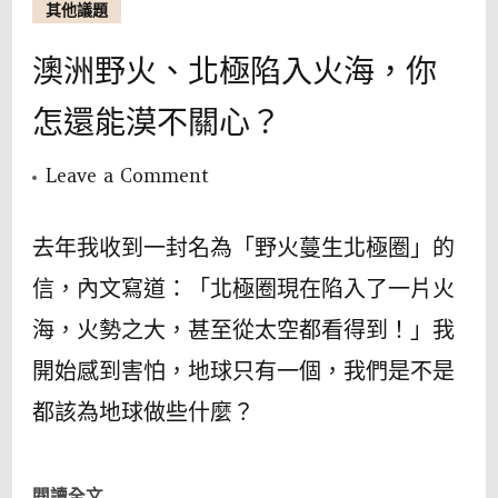
其他議題
澳洲野火、北極陷入火海，你
怎還能漠不關心？
on
Leave a Comment
澳
洲
去年我收到一封名為「野火蔓生北極圈」的
野
信，內文寫道：「北極圈現在陷入了一片火
火、
海，火勢之大，甚至從太空都看得到！」我
北
開始感到害怕，地球只有一個，我們是不是
極
都該為地球做些什麼？
陷
入
火
閱讀全文