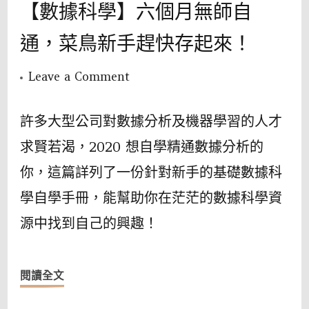
【數據科學】六個月無師自
通，菜鳥新手趕快存起來！
on
Leave a Comment
【數
據
許多大型公司對數據分析及機器學習的人才
科
求賢若渴，2020 想自學精通數據分析的
學】
你，這篇詳列了一份針對新手的基礎數據科
六
學自學手冊，能幫助你在茫茫的數據科學資
個
源中找到自己的興趣！
月
無
師
閱讀全文
自