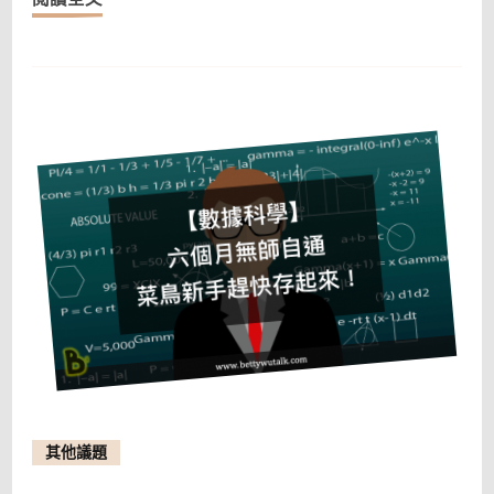
海，
你
怎
還
能
漠
不
關
心？
其他議題