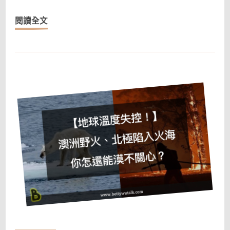
學
閱讀全文
到
的
13
個
小
秘
密〉
中